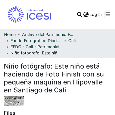
(curren
Log In
Communities & Collec
All of DSpace
Home
Archivo del Patrimonio Fotográfico y Fílmico del Valle del Cauca
Fondo Fotográfico Diario Occidente
Cali
Statistics
FFDO - Cali - Patrimonial
Niño fotógrafo: Este niño está haciendo de Foto Finish con su pequeña máquina en Hipovalle en Santiago de Cali
Niño fotógrafo: Este niño está
haciendo de Foto Finish con su
pequeña máquina en Hipovalle
en Santiago de Cali
Files