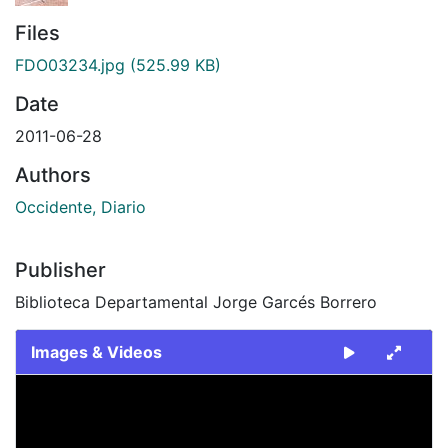
Files
FDO03234.jpg
(525.99 KB)
Date
2011-06-28
Authors
Occidente, Diario
Publisher
Biblioteca Departamental Jorge Garcés Borrero
Images & Videos
Slide 1 of 1