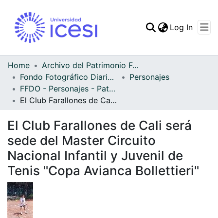
(curren
Log In
Communities & Collec
All of DSpace
Home
Archivo del Patrimonio Fotográfico y Fílmico del Valle del Cauca
Fondo Fotográfico Diario Occidente
Personajes
Statistics
FFDO - Personajes - Patrimonial
El Club Farallones de Cali será sede del Master Circuito Nacional Infantil y Juvenil de Tenis "Copa Avianca Bollettieri"
El Club Farallones de Cali será
sede del Master Circuito
Nacional Infantil y Juvenil de
Tenis "Copa Avianca Bollettieri"