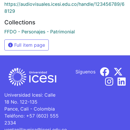
https://audiovisuales.icesi.edu.co/handle/123456789/6
8129
Collections
FFDO - Personajes - Patrimonial
Full item page
Síguenos
Universidad Icesi: Calle
18 No. 122-135
Pance, Cali - Colombia
Teléfono: +57 (602) 555
2334
ventanillaunica@icesi.edu.co