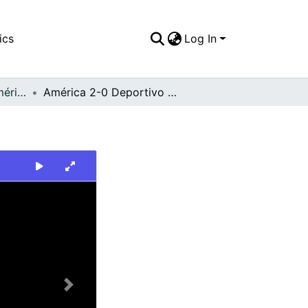
ics
Log In
FFDO - Rincón del América - Patrimonial
América 2-0 Deportivo Cali
Next