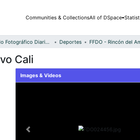
Communities & Collections
All of DSpace
Statist
Fondo Fotográfico Diario Occidente
Deportes
vo Cali
Images & Videos
Slide 1 of 2
Previous