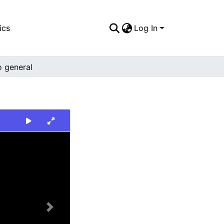
ics
Log In
o general
Next