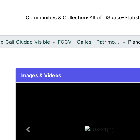
Communities & Collections
All of DSpace
Statist
o Cali Ciudad Visible
FCCV - Calles - Patrimonial
Plan
Images & Videos
Slide 1 of 1
Previous