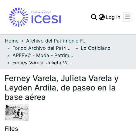
(curren
Log In
Communities & Collec
All of DSpace
Home
Archivo del Patrimonio Fotográfico y Fílmico del Valle del Cauca
Fondo Archivo del Patrimonio Fotográfico y Fílmico del Valle del Cauca
Lo Cotidiano
Statistics
APFFVC - Moda - Patrimonial
Ferney Varela, Julieta Varela y Leyden Ardila, de paseo en la base aérea
Ferney Varela, Julieta Varela y
Leyden Ardila, de paseo en la
base aérea
Files