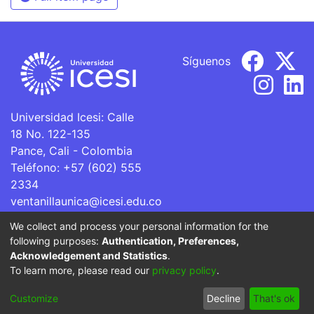
Síguenos
Universidad Icesi: Calle
18 No. 122-135
Pance, Cali - Colombia
Teléfono: +57 (602) 555
2334
ventanillaunica@icesi.edu.co
We collect and process your personal information for the
La Universidad Icesi es una Institución de Educación
following purposes:
Authentication, Preferences,
Superior que se encuentra sujeta a inspección y vigilancia
Acknowledgement and Statistics
.
por parte del Ministerio de Educación Nacional.
To learn more, please read our
privacy policy
.
Cookie
Privacy
End User
Send
Customize
Decline
That's ok
settings
policy
Agreement
Feedback