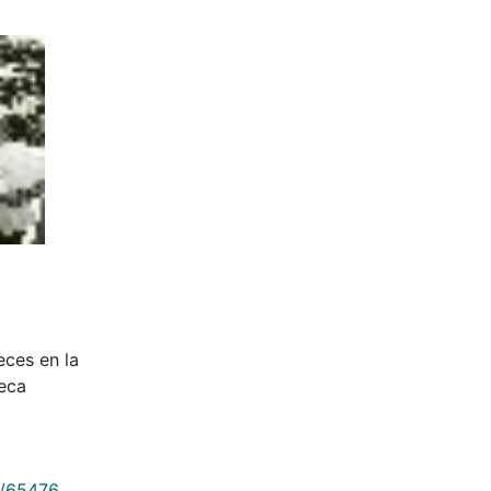
eces en la
teca
9/65476