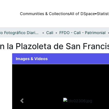
Communities & Collections
All of DSpace
Statist
Fondo Fotográfico Diario Occidente
Cali
FFDO - Cali - Patrimonial
n la Plazoleta de San Franci
Images & Videos
Slide 1 of 1
Previous