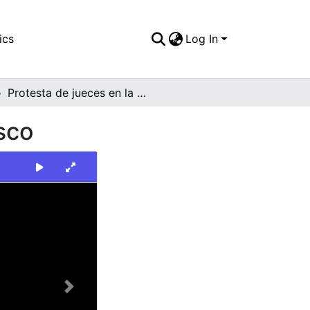
ics
Log In
Protesta de jueces en la Plazoleta de San Francisco
sco
Next