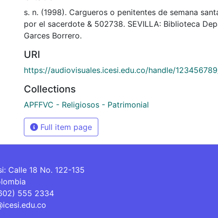
s. n. (1998). Cargueros o penitentes de semana sa
por el sacerdote & 502738. SEVILLA: Biblioteca De
Garces Borrero.
URI
https://audiovisuales.icesi.edu.co/handle/12345678
Collections
APFFVC - Religiosos - Patrimonial
Full item page
si: Calle 18 No. 122-135
olombia
(602) 555 2334
@icesi.edu.co