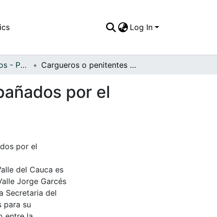
ics
Log In
APFFVC - Religiosos - Patrimonial
Cargueros o penitentes de semana santa, acompañados por el sacerdote
pañados por el
dos por el
Valle del Cauca es
Valle Jorge Garcés
a Secretaria del
s para su
 entre la