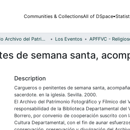
Communities & Collections
All of DSpace
Statist
Fondo Archivo del Patrimonio Fotográfico y Fílmico del Valle del Cauca
Los Eventos
tes de semana santa, acom
Description
Cargueros o penitentes de semana santa, acompaña
sacerdote. en la iglesia. Sevilla. 2000.
El Archivo del Patrimonio Fotográfico y Fílmico del 
responsabilidad de la Biblioteca Departamental del 
Borrero, por convenio de cooperación suscrito con l
Cultura Departamental, con el fin de aunar esfuerzo
conservación, preservación y divulgación del Archivo