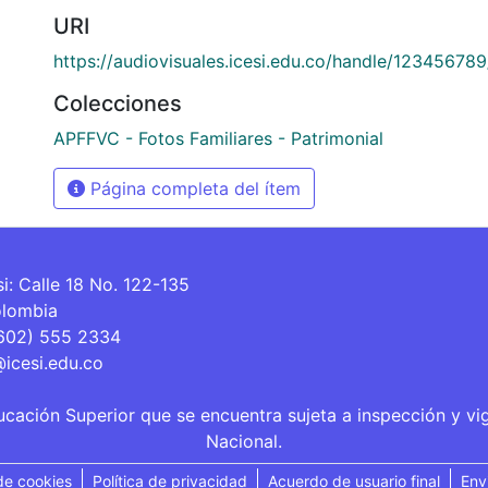
URI
https://audiovisuales.icesi.edu.co/handle/12345678
Colecciones
APFFVC - Fotos Familiares - Patrimonial
Página completa del ítem
si: Calle 18 No. 122-135
olombia
(602) 555 2334
@icesi.edu.co
ucación Superior que se encuentra sujeta a inspección y vi
Nacional.
de cookies
Política de privacidad
Acuerdo de usuario final
Env