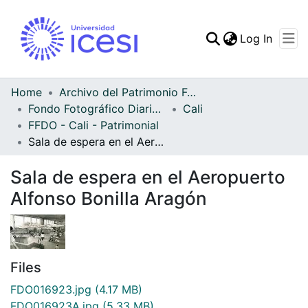
(curren
Log In
Communities & Collec
All of DSpace
Home
Archivo del Patrimonio Fotográfico y Fílmico del Valle del Cauca
Fondo Fotográfico Diario Occidente
Cali
Statistics
FFDO - Cali - Patrimonial
Sala de espera en el Aeropuerto Alfonso Bonilla Aragón
Sala de espera en el Aeropuerto
Alfonso Bonilla Aragón
Files
FDO016923.jpg
(4.17 MB)
FDO016923A.jpg
(5.33 MB)