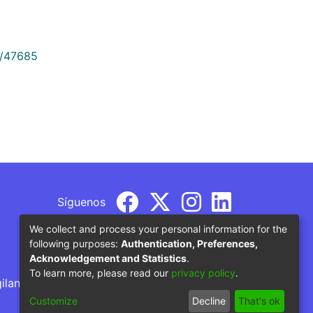
9/47685
Síguenos
We collect and process your personal information for the
following purposes:
Authentication, Preferences,
Acknowledgement and Statistics
.
To learn more, please read our
privacy policy
.
gilancia por parte del Ministerio de Educación
Customize
Decline
That's ok