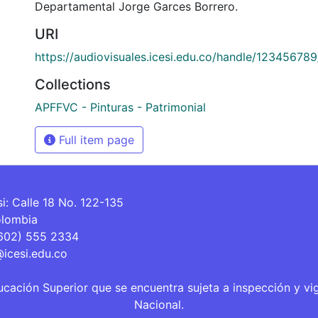
Departamental Jorge Garces Borrero.
URI
https://audiovisuales.icesi.edu.co/handle/12345678
Collections
APFFVC - Pinturas - Patrimonial
Full item page
si: Calle 18 No. 122-135
olombia
(602) 555 2334
@icesi.edu.co
ucación Superior que se encuentra sujeta a inspección y vi
Nacional.