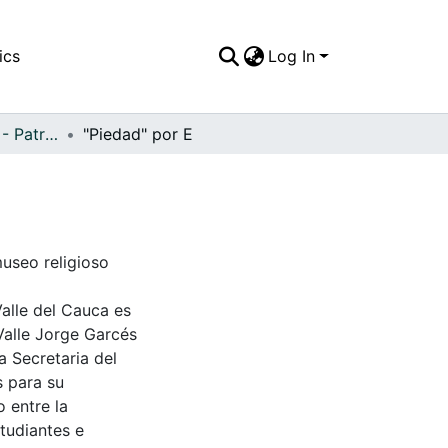
ics
Log In
APFFVC - Pinturas - Patrimonial
"Piedad" por E
useo religioso
Valle del Cauca es
Valle Jorge Garcés
a Secretaria del
s para su
 entre la
tudiantes e