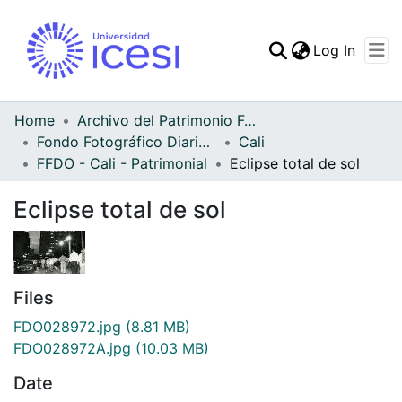
(curren
Log In
Communities & Collec
All of DSpace
Home
Archivo del Patrimonio Fotográfico y Fílmico del Valle del Cauca
Fondo Fotográfico Diario Occidente
Cali
Statistics
FFDO - Cali - Patrimonial
Eclipse total de sol
Eclipse total de sol
Files
FDO028972.jpg
(8.81 MB)
FDO028972A.jpg
(10.03 MB)
Date