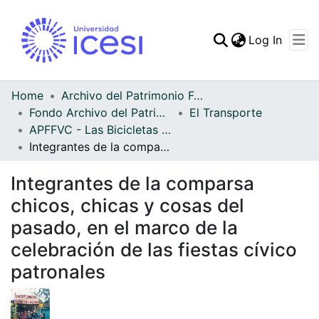
(curren
Log In
Communities & Collec
All of DSpace
Home
Archivo del Patrimonio Fotográfico y Fílmico del Valle del Cauca
Fondo Archivo del Patrimonio Fotográfico y Fílmico del Valle del Cauca
El Transporte
Statistics
APFFVC - Las Bicicletas y Ca - Patrimonial
Integrantes de la comparsa chicos, chicas y cosas del pasado, en el marco de la celebración de las fiestas cívico patronales
Integrantes de la comparsa
chicos, chicas y cosas del
pasado, en el marco de la
celebración de las fiestas cívico
patronales