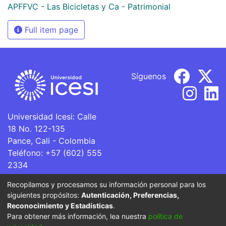
APFFVC - Las Bicicletas y Ca - Patrimonial
Full item page
Síguenos
Universidad Icesi: Calle
18 No. 122-135
Pance, Cali - Colombia
Teléfono: +57 (602) 555
2334
ventanillaunica@icesi.edu.co
Recopilamos y procesamos su información personal para los
siguientes propósitos:
Autenticación, Preferencias,
La Universidad Icesi es una Institución de Educación
Reconocimiento y Estadísticas
.
Superior que se encuentra sujeta a inspección y vigilancia
Para obtener más información, lea nuestra
política de
por parte del Ministerio de Educación Nacional.