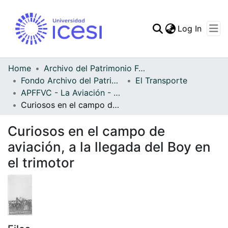
(curren
Log In
Communities & Collec
All of DSpace
Home
Archivo del Patrimonio Fotográfico y Fílmico del Valle del Cauca
Fondo Archivo del Patrimonio Fotográfico y Fílmico del Valle del Cauca
El Transporte
Statistics
APFFVC - La Aviación - Patrimonial
Curiosos en el campo de aviación, a la llegada del Boy en el trimotor
Curiosos en el campo de
aviación, a la llegada del Boy en
el trimotor