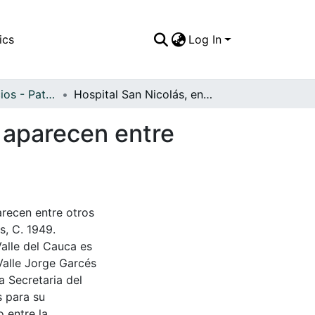
ics
Log In
APFFVC - Edificios - Patrimonial
Hospital San Nicolás, en construcción, en la foto aparecen entre otros Luis García, Liliana García y Herlinda Garcia
o aparecen entre
a
arecen entre otros
s, C. 1949.
Valle del Cauca es
Valle Jorge Garcés
a Secretaria del
s para su
 entre la