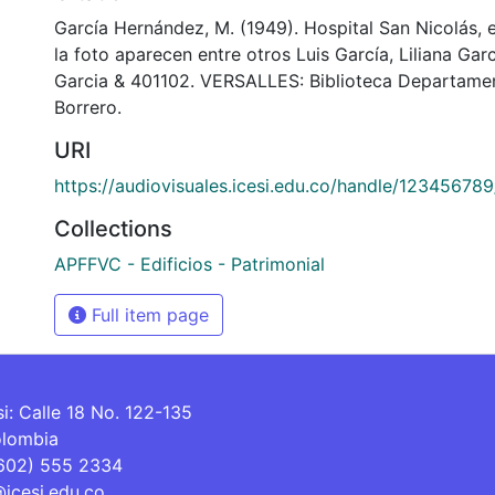
García Hernández, M. (1949). Hospital San Nicolás, 
la foto aparecen entre otros Luis García, Liliana Gar
Garcia & 401102. VERSALLES: Biblioteca Departame
Borrero.
URI
https://audiovisuales.icesi.edu.co/handle/12345678
Collections
APFFVC - Edificios - Patrimonial
Full item page
si: Calle 18 No. 122-135
olombia
(602) 555 2334
@icesi.edu.co