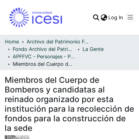
(curren
Log In
Communities & Collec
All of DSpace
Home
Archivo del Patrimonio Fotográfico y Fílmico del Valle del Cauca
Fondo Archivo del Patrimonio Fotográfico y Fílmico del Valle del Cauca
La Gente
Statistics
APFFVC - Personajes - Patrimonial
Miembros del Cuerpo de Bomberos y candidatas al reinado organizado por esta institución para la recolección de fondos para la construcción de la sede
Miembros del Cuerpo de
Bomberos y candidatas al
reinado organizado por esta
institución para la recolección de
fondos para la construcción de
la sede