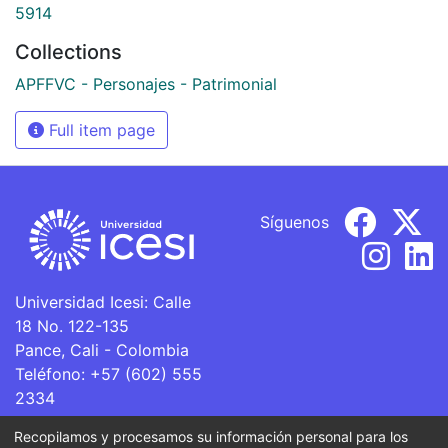
5914
Collections
APFFVC - Personajes - Patrimonial
Full item page
Síguenos
Universidad Icesi: Calle
18 No. 122-135
Pance, Cali - Colombia
Teléfono: +57 (602) 555
2334
ventanillaunica@icesi.edu.co
Recopilamos y procesamos su información personal para los