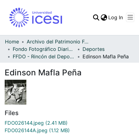
(curren
Log In
Communities & Collec
All of DSpace
Home
Archivo del Patrimonio Fotográfico y Fílmico del Valle del Cauca
Fondo Fotográfico Diario Occidente
Deportes
Statistics
FFDO - Rincón del Deportivo Cali - Patrimonial
Edinson Mafla Peña
Edinson Mafla Peña
Files
FDO026144.jpeg
(2.41 MB)
FDO026144A.jpeg
(1.12 MB)