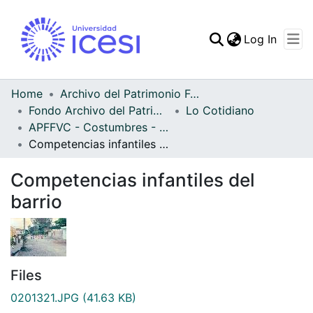
(curren
Log In
Communities & Collec
All of DSpace
Home
Archivo del Patrimonio Fotográfico y Fílmico del Valle del Cauca
Fondo Archivo del Patrimonio Fotográfico y Fílmico del Valle del Cauca
Lo Cotidiano
Statistics
APFFVC - Costumbres - Patrimonial
Competencias infantiles del barrio
Competencias infantiles del
barrio
Files
0201321.JPG
(41.63 KB)