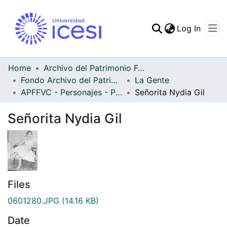
(curren
Log In
Communities & Collec
All of DSpace
Home
Archivo del Patrimonio Fotográfico y Fílmico del Valle del Cauca
Fondo Archivo del Patrimonio Fotográfico y Fílmico del Valle del Cauca
La Gente
Statistics
APFFVC - Personajes - Patrimonial
Señorita Nydia Gil
Señorita Nydia Gil
Files
0601280.JPG
(14.16 KB)
Date