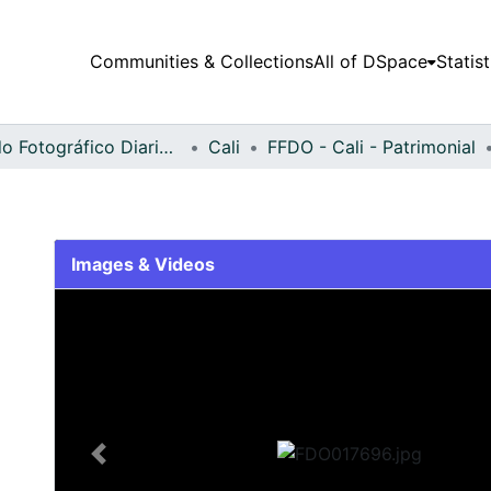
Communities & Collections
All of DSpace
Statist
Fondo Fotográfico Diario Occidente
Cali
FFDO - Cali - Patrimonial
Images & Videos
Slide 1 of 2
Previous