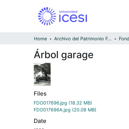
Home
Archivo del Patrimonio Fotográfico y Fílmico del Valle del Cauca
Árbol garage
Files
FDO017696.jpg
(18.32 MB)
FDO017696A.jpg
(20.08 MB)
Date