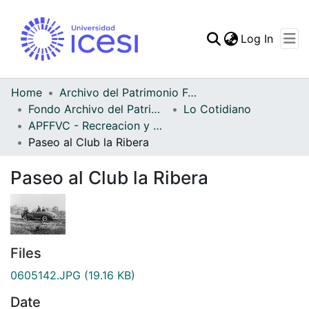
(curren
Log In
Communities & Collec
All of DSpace
Home
Archivo del Patrimonio Fotográfico y Fílmico del Valle del Cauca
Fondo Archivo del Patrimonio Fotográfico y Fílmico del Valle del Cauca
Lo Cotidiano
Statistics
APFFVC - Recreacion y Paseo - Patrimonial
Paseo al Club la Ribera
Paseo al Club la Ribera
Files
0605142.JPG
(19.16 KB)
Date