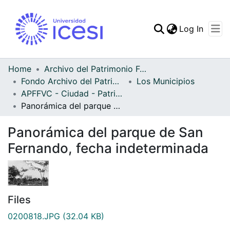
(curren
Log In
Communities & Collec
All of DSpace
Home
Archivo del Patrimonio Fotográfico y Fílmico del Valle del Cauca
Fondo Archivo del Patrimonio Fotográfico y Fílmico del Valle del Cauca
Los Municipios
Statistics
APFFVC - Ciudad - Patrimonial
Panorámica del parque de San Fernando, fecha indeterminada
Panorámica del parque de San
Fernando, fecha indeterminada
Files
0200818.JPG
(32.04 KB)