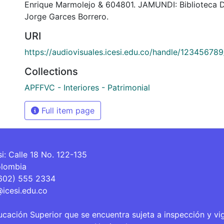
Enrique Marmolejo & 604801. JAMUNDI: Biblioteca 
Jorge Garces Borrero.
URI
https://audiovisuales.icesi.edu.co/handle/12345678
Collections
APFFVC - Interiores - Patrimonial
Full item page
si: Calle 18 No. 122-135
olombia
(602) 555 2334
@icesi.edu.co
ucación Superior que se encuentra sujeta a inspección y vi