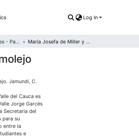
ics
Log In
APFFVC - Interiores - Patrimonial
María Josefa de Miller y el niño Luís Enrique Marmolejo
rmolejo
ejo. Jamundi, C.
Valle del Cauca es
Valle Jorge Garcés
a Secretaria del
s para su
 entre la
tudiantes e