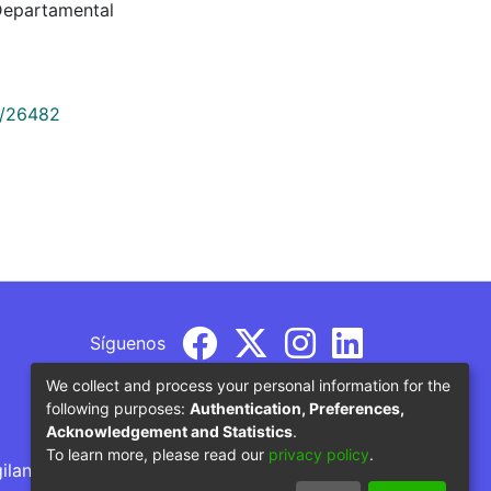
Departamental
9/26482
Síguenos
We collect and process your personal information for the
following purposes:
Authentication, Preferences,
Acknowledgement and Statistics
.
To learn more, please read our
privacy policy
.
gilancia por parte del Ministerio de Educación