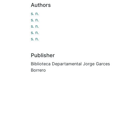
Authors
s. n.
s. n.
s. n.
s. n.
s. n.
Publisher
Biblioteca Departamental Jorge Garces
Borrero