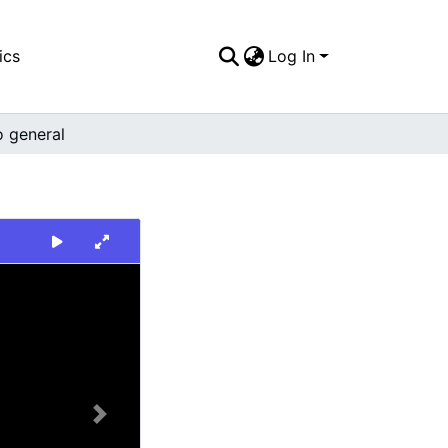
ics
Log In
o general
Next