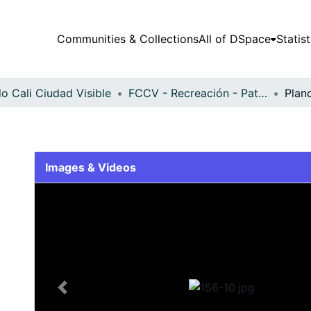
Communities & Collections
All of DSpace
Statist
o Cali Ciudad Visible
FCCV - Recreación - Patrimonial
Plan
Images & Videos
Slide 1 of 1
Previous