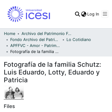
(curren
Log In
Communities & Collec
All of DSpace
Home
Archivo del Patrimonio Fotográfico y Fílmico del Valle del Cauca
Fondo Archivo del Patrimonio Fotográfico y Fílmico del Valle del Cauca
Lo Cotidiano
Statistics
APFFVC - Amor - Patrimonial
Fotografía de la familia Schutz: Luis Eduardo, Lotty, Eduardo y Patricia
Fotografía de la familia Schutz:
Luis Eduardo, Lotty, Eduardo y
Patricia
Files