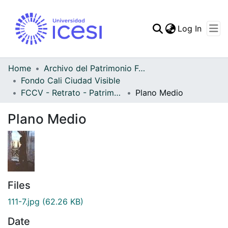
(curren
Log In
Communities & Collec
All of DSpace
Home
Archivo del Patrimonio Fotográfico y Fílmico del Valle del Cauca
Fondo Cali Ciudad Visible
Statistics
FCCV - Retrato - Patrimonial
Plano Medio
Plano Medio
Files
111-7.jpg
(62.26 KB)
Date