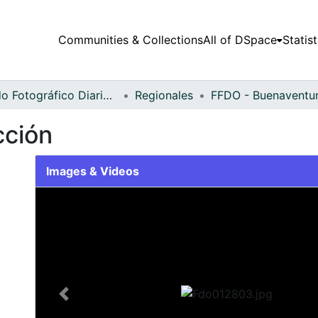
Communities & Collections
All of DSpace
Statist
Fondo Fotográfico Diario Occidente
Regionales
cción
Images & Videos
Slide 1 of 1
Previous