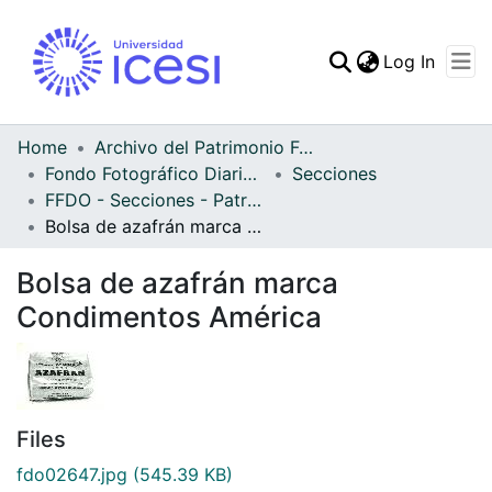
(curren
Log In
Communities & Collec
All of DSpace
Home
Archivo del Patrimonio Fotográfico y Fílmico del Valle del Cauca
Fondo Fotográfico Diario Occidente
Secciones
Statistics
FFDO - Secciones - Patrimonial
Bolsa de azafrán marca Condimentos América
Bolsa de azafrán marca
Condimentos América
Files
fdo02647.jpg
(545.39 KB)