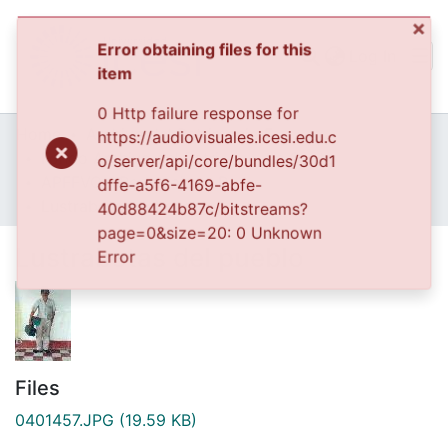
(curren
Log In
×
Error obtaining files for this
Communities & Collec
item
All of DSpace
0 Http failure response for
Home
Archivo del Patrimonio Fotográfico y Fílmico del Valle del Cauca
https://audiovisuales.icesi.edu.c
Fondo Archivo del Patrimonio Fotográfico y Fílmico del Valle del Cauca
La Gente
o/server/api/core/bundles/30d1
Statistics
dffe-a5f6-4169-abfe-
APFFVC - Personajes - Patrimonial
40d88424b87c/bitstreams?
Lustrabotas del pueblo
page=0&size=20: 0 Unknown
Error
Lustrabotas del pueblo
Files
0401457.JPG
(19.59 KB)