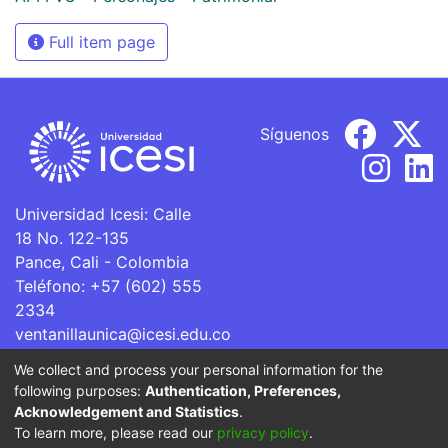
Full item page
Síguenos
Universidad Icesi: Calle
18 No. 122-135
Pance, Cali - Colombia
Teléfono: +57 (602) 555
2334
ventanillaunica@icesi.edu.co
We collect and process your personal information for the
La Universidad Icesi es una Institución de Educación
following purposes:
Authentication, Preferences,
Superior que se encuentra sujeta a inspección y vigilancia
Acknowledgement and Statistics
.
por parte del Ministerio de Educación Nacional.
To learn more, please read our
privacy policy
.