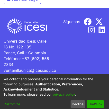
Síguenos
Universidad Icesi: Calle
18 No. 122-135
Pance, Cali - Colombia
Teléfono: +57 (602) 555
2334
ventanillaunica@icesi.edu.co
We collect and process your personal information for the
La Universidad Icesi es una Institución de Educación
following purposes:
Authentication, Preferences,
Superior que se encuentra sujeta a inspección y vigilancia
Acknowledgement and Statistics
.
por parte del Ministerio de Educación Nacional.
To learn more, please read our
privacy policy
.
Cookie
Privacy
End User
Send
Customize
Decline
That's ok
settings
policy
Agreement
Feedback