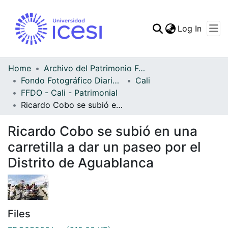
(curren
Log In
Communities & Collec
All of DSpace
Home
Archivo del Patrimonio Fotográfico y Fílmico del Valle del Cauca
Fondo Fotográfico Diario Occidente
Cali
Statistics
FFDO - Cali - Patrimonial
Ricardo Cobo se subió en una carretilla a dar un paseo por el Distrito de Aguablanca
Ricardo Cobo se subió en una
carretilla a dar un paseo por el
Distrito de Aguablanca
Files