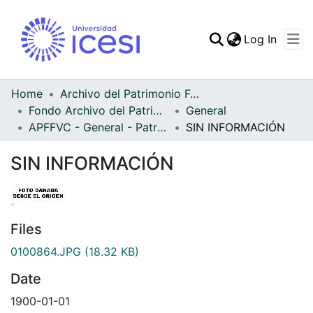
(curren
Log In
Communities & Collec
All of DSpace
Home
Archivo del Patrimonio Fotográfico y Fílmico del Valle del Cauca
Fondo Archivo del Patrimonio Fotográfico y Fílmico del Valle del Cauca
General
Statistics
APFFVC - General - Patrimonial
SIN INFORMACIÓN
SIN INFORMACIÓN
Files
0100864.JPG
(18.32 KB)
Date
1900-01-01