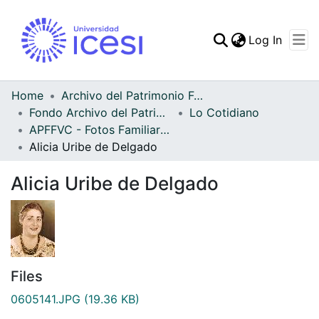
(curren
Log In
Communities & Collec
All of DSpace
Home
Archivo del Patrimonio Fotográfico y Fílmico del Valle del Cauca
Fondo Archivo del Patrimonio Fotográfico y Fílmico del Valle del Cauca
Lo Cotidiano
Statistics
APFFVC - Fotos Familiares - Patrimonial
Alicia Uribe de Delgado
Alicia Uribe de Delgado
Files
0605141.JPG
(19.36 KB)