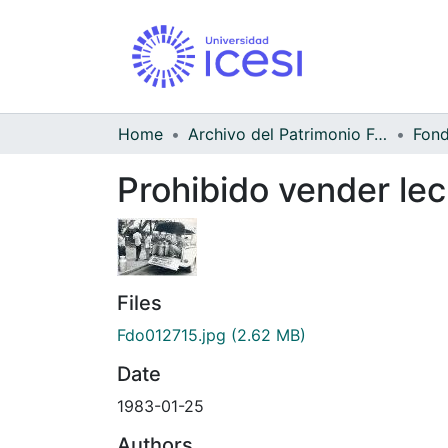
Home
Archivo del Patrimonio Fotográfico y Fílmico del Valle del Cauca
Prohibido vender le
Files
Fdo012715.jpg
(2.62 MB)
Date
1983-01-25
Authors