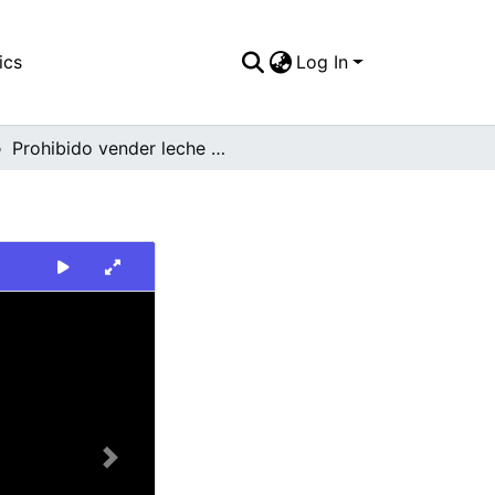
ics
Log In
Prohibido vender leche cruda
Next