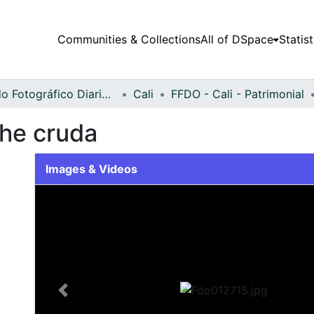
Communities & Collections
All of DSpace
Statist
Fondo Fotográfico Diario Occidente
Cali
FFDO - Cali - Patrimonial
che cruda
Images & Videos
Slide 1 of 1
Previous