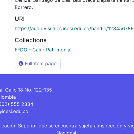
Borrero.
URI
https://audiovisuales.icesi.edu.co/handle/12345678
Collections
FFDO - Cali - Patrimonial
Full item page
si: Calle 18 No. 122-135
olombia
(602) 555 2334
@icesi.edu.co
ucación Superior que se encuentra sujeta a inspección y vi
Nacional.