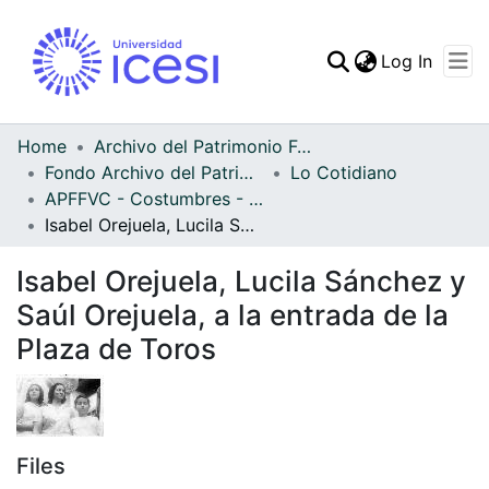
(curren
Log In
Communities & Collec
All of DSpace
Home
Archivo del Patrimonio Fotográfico y Fílmico del Valle del Cauca
Fondo Archivo del Patrimonio Fotográfico y Fílmico del Valle del Cauca
Lo Cotidiano
Statistics
APFFVC - Costumbres - Patrimonial
Isabel Orejuela, Lucila Sánchez y Saúl Orejuela, a la entrada de la Plaza de Toros
Isabel Orejuela, Lucila Sánchez y
Saúl Orejuela, a la entrada de la
Plaza de Toros
Files