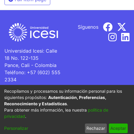
Síguenos
Universidad Icesi: Calle
18 No. 122-135
Pance, Cali - Colombia
Teléfono: +57 (602) 555
2334
ventanillaunica@icesi.edu.co
Recopilamos y procesamos su información personal para los
siguientes propósitos:
Autenticación, Preferencias,
La Universidad Icesi es una Institución de Educación
Reconocimiento y Estadísticas
.
Superior que se encuentra sujeta a inspección y vigilancia
Para obtener más información, lea nuestra
política de
por parte del Ministerio de Educación Nacional.
privacidad
.
Cookie
Privacy
End User
Send
Personalizar
Rechazar
Aceptar
settings
policy
Agreement
Feedback