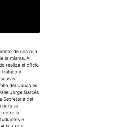
mento de una reja
de la misma. Al
a realiza el oficio
 trabajo y
escasas.
Valle del Cauca es
Valle Jorge Garcés
a Secretaria del
s para su
 entre la
tudiantes e
 el su uso y