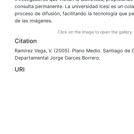
consulta permanente. La universidad Icesi es un col
proceso de difusión, facilitando la tecnología que pe
de las imágenes.
Click on the image to open the gallery.
Citation
Ramirez Vega, V. (2005). Plano Medio. Santiago de Ca
Departamental Jorge Garces Borrero.
URI
https://audiovisuales.icesi.edu.co/handle/12345678
Collections
FCCV - Oficios - Patrimonial
Full item page