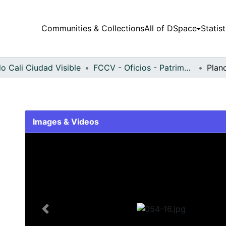
Communities & Collections
All of DSpace
Statist
o Cali Ciudad Visible
FCCV - Oficios - Patrimonial
Plan
Images & Videos
Slide 1 of 1
Previous