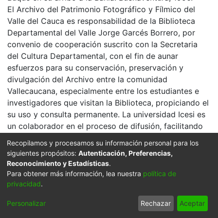
El Archivo del Patrimonio Fotográfico y Fílmico del
Valle del Cauca es responsabilidad de la Biblioteca
Departamental del Valle Jorge Garcés Borrero, por
convenio de cooperación suscrito con la Secretaria
del Cultura Departamental, con el fin de aunar
esfuerzos para su conservación, preservación y
divulgación del Archivo entre la comunidad
Vallecaucana, especialmente entre los estudiantes e
investigadores que visitan la Biblioteca, propiciando el
su uso y consulta permanente. La universidad Icesi es
un colaborador en el proceso de difusión, facilitando
la tecnología que permite la consulta de las imágenes.
Recopilamos y procesamos su información personal para los
siguientes propósitos:
Autenticación, Preferencias,
Click on the image to open the gallery.
Reconocimiento y Estadísticas
.
Citation
Para obtener más información, lea nuestra
política de
privacidad
.
s. n. & s. n. (1956). Buque en su arribo a la Bahía &
602926. BUENAVENTURA: Biblioteca Departamental
Personalizar
Rechazar
Aceptar
Jorge Garces Borrero.