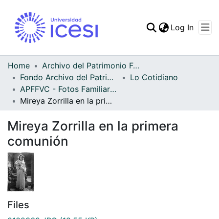
(curren
Log In
Communities & Collec
All of DSpace
Home
Archivo del Patrimonio Fotográfico y Fílmico del Valle del Cauca
Fondo Archivo del Patrimonio Fotográfico y Fílmico del Valle del Cauca
Lo Cotidiano
Statistics
APFFVC - Fotos Familiares - Patrimonial
Mireya Zorrilla en la primera comunión
Mireya Zorrilla en la primera
comunión
Files