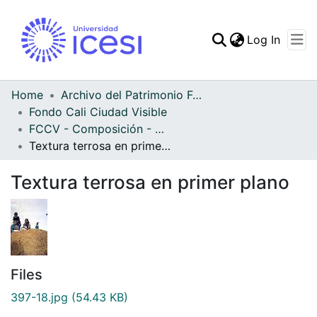
(curren
Log In
Communities & Collec
All of DSpace
Home
Archivo del Patrimonio Fotográfico y Fílmico del Valle del Cauca
Fondo Cali Ciudad Visible
Statistics
FCCV - Composición - Patrimonial
Textura terrosa en primer plano
Textura terrosa en primer plano
Files
397-18.jpg
(54.43 KB)