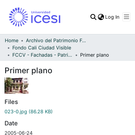
(curren
Log In
Communities & Collec
All of DSpace
Home
Archivo del Patrimonio Fotográfico y Fílmico del Valle del Cauca
Fondo Cali Ciudad Visible
Statistics
FCCV - Fachadas - Patrimonial
Primer plano
Primer plano
Files
023-0.jpg
(86.28 KB)
Date
2005-06-24