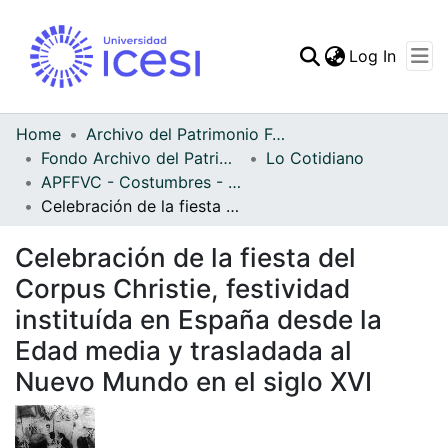
(curren
Log In
Communities & Collec
All of DSpace
Home
Archivo del Patrimonio Fotográfico y Fílmico del Valle del Cauca
Fondo Archivo del Patrimonio Fotográfico y Fílmico del Valle del Cauca
Lo Cotidiano
Statistics
APFFVC - Costumbres - Patrimonial
Celebración de la fiesta del Corpus Christie, festividad instituída en España desde la Edad media y trasladada al Nuevo Mundo en el siglo XVI
Celebración de la fiesta del
Corpus Christie, festividad
instituída en España desde la
Edad media y trasladada al
Nuevo Mundo en el siglo XVI