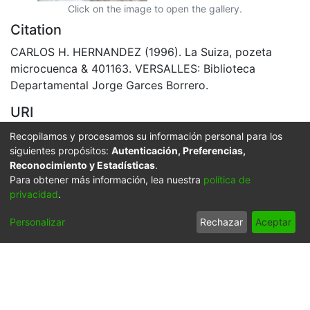
Click on the image to open the gallery.
Citation
CARLOS H. HERNANDEZ (1996). La Suiza, pozeta
microcuenca & 401163. VERSALLES: Biblioteca
Departamental Jorge Garces Borrero.
URI
https://audiovisuales.icesi.edu.co/handle/123456789/1
Recopilamos y procesamos su información personal para los
7459
siguientes propósitos:
Autenticación, Preferencias,
Reconocimiento y Estadísticas
.
Collections
Para obtener más información, lea nuestra
política de
privacidad
.
APFFVC - Los Paisajes - Patrimonial
Personalizar
Rechazar
Aceptar
Full item page
Síguenos