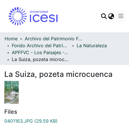
Communities & Col
All of DSpace
Home
Archivo del Patrimonio Fotográfico y Fílmico del Valle del Cauca
Fondo Archivo del Patrimonio Fotográfico y Fílmico del Valle del Cauca
La Naturaleza
Statistics
APFFVC - Los Paisajes - Patrimonial
La Suiza, pozeta microcuenca
La Suiza, pozeta microcuenca
Files
0401163.JPG
(29.59 KB)