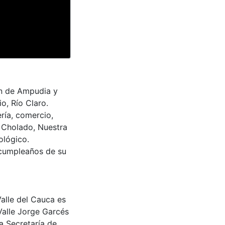
an de Ampudia y
o, Río Claro.
ría, comercio,
l Cholado, Nuestra
ológico.
 cumpleaños de su
Valle del Cauca es
Valle Jorge Garcés
a Secretaría de