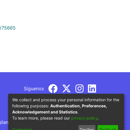
9/75665
Síguenos
We collect and process your personal information for the
following purposes:
Authentication, Preferences,
Acknowledgement and Statistics
.
To learn more, please read our
privacy policy
.
gilancia por parte del Ministerio de Educación
Customize
Decline
That's ok