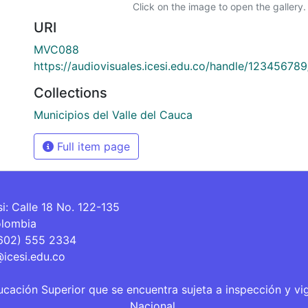
Click on the image to open the gallery.
URI
MVC088
https://audiovisuales.icesi.edu.co/handle/12345678
Collections
Municipios del Valle del Cauca
Full item page
si: Calle 18 No. 122-135
olombia
(602) 555 2334
@icesi.edu.co
ucación Superior que se encuentra sujeta a inspección y vi
Nacional.