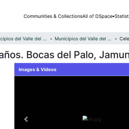
Communities & Collections
All of DSpace
Statist
Municipios del Valle del Cauca
Municipios del Valle del Cauca
ños. Bocas del Palo, Jamun
Images & Videos
Slide 1 of 1
Previous