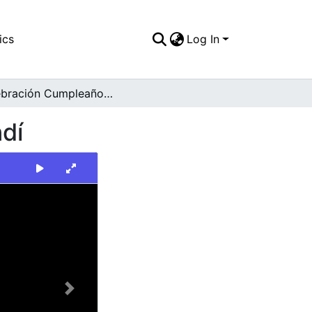
ics
Log In
Celebración Cumpleaños. Bocas del Palo, Jamundí
dí
Next