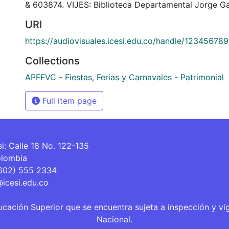
& 603874. VIJES: Biblioteca Departamental Jorge Ga
URI
https://audiovisuales.icesi.edu.co/handle/12345678
Collections
APFFVC - Fiestas, Ferias y Carnavales - Patrimonial
Full item page
si: Calle 18 No. 122-135
olombia
(602) 555 2334
@icesi.edu.co
ucación Superior que se encuentra sujeta a inspección y vi
Nacional.