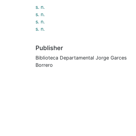
s. n.
s. n.
s. n.
s. n.
Publisher
Biblioteca Departamental Jorge Garces
Borrero