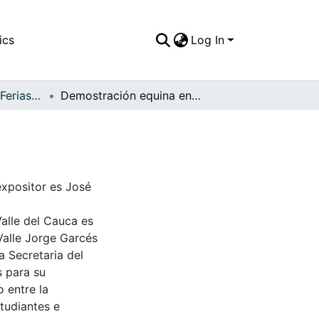
ics
Log In
APFFVC - Fiestas, Ferias y Carnavales - Patrimonial
Demostración equina en la plaza principal
 expositor es José
Valle del Cauca es
Valle Jorge Garcés
a Secretaria del
s para su
 entre la
tudiantes e