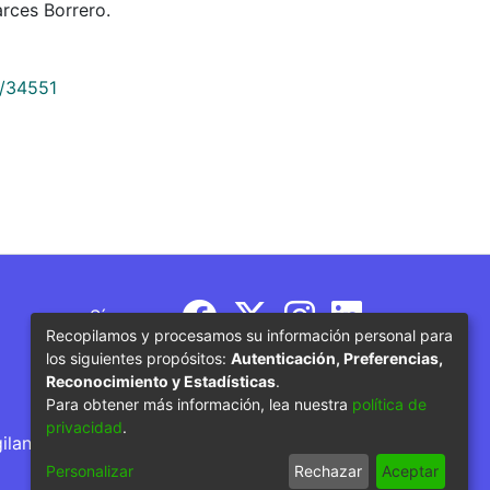
rces Borrero.
9/34551
Síguenos
Recopilamos y procesamos su información personal para
los siguientes propósitos:
Autenticación, Preferencias,
Reconocimiento y Estadísticas
.
Para obtener más información, lea nuestra
política de
privacidad
.
gilancia por parte del Ministerio de Educación
Personalizar
Rechazar
Aceptar