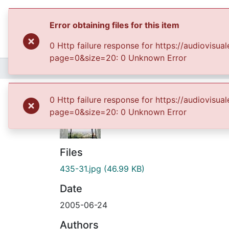
Error obtaining files for this item
0 Http failure response for https://audiovis
page=0&size=20: 0 Unknown Error
Home
Archivo del Patrimonio Fotográfico y Fílmico del Valle del Cauca
Fond
Panorámica de ciuda
0 Http failure response for https://audiovis
page=0&size=20: 0 Unknown Error
Files
435-31.jpg
(46.99 KB)
Date
2005-06-24
Authors