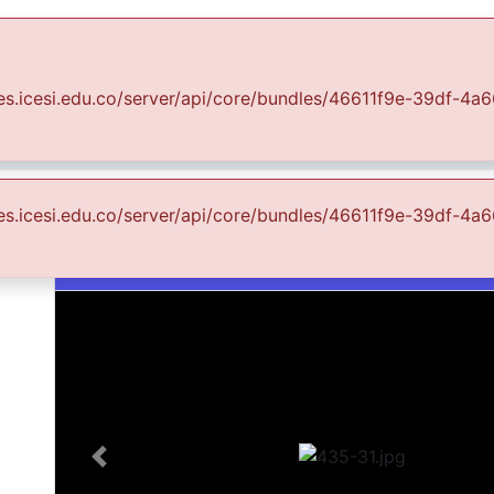
Communities & Collections
All of DSpace
Statist
uales.icesi.edu.co/server/api/core/bundles/46611f9e-39df-
o Cali Ciudad Visible
FCCV - Paisaje Urbano - Patrimonial
d a través de marco de ven
uales.icesi.edu.co/server/api/core/bundles/46611f9e-39df-
Images & Videos
Slide 1 of 1
Previous