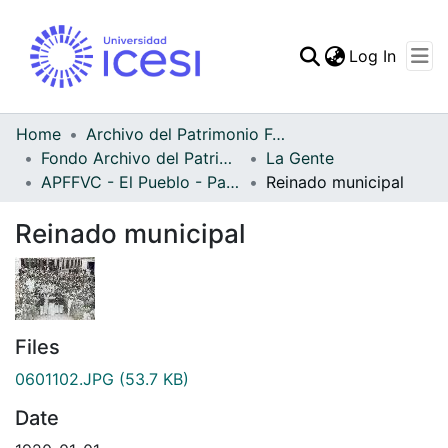
(curren
Log In
Communities & Collec
All of DSpace
Home
Archivo del Patrimonio Fotográfico y Fílmico del Valle del Cauca
Fondo Archivo del Patrimonio Fotográfico y Fílmico del Valle del Cauca
La Gente
Statistics
APFFVC - El Pueblo - Patrimonial
Reinado municipal
Reinado municipal
Files
0601102.JPG
(53.7 KB)
Date