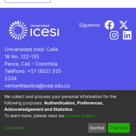
Síguenos
Universidad Icesi: Calle
18 No. 122-135
Pance, Cali - Colombia
Teléfono: +57 (602) 555
2334
ventanillaunica@icesi.edu.co
We collect and process your personal information for the
La Universidad Icesi es una Institución de Educación
following purposes:
Authentication, Preferences,
Superior que se encuentra sujeta a inspección y vigilancia
Acknowledgement and Statistics
.
por parte del Ministerio de Educación Nacional.
To learn more, please read our
privacy policy
.
Cookie
Privacy
End User
Send
Customize
Decline
That's ok
settings
policy
Agreement
Feedback