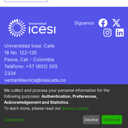
Síguenos
Universidad Icesi: Calle
18 No. 122-135
Pance, Cali - Colombia
Teléfono: +57 (602) 555
2334
ventanillaunica@icesi.edu.co
We collect and process your personal information for the
La Universidad Icesi es una Institución de Educación
following purposes:
Authentication, Preferences,
Superior que se encuentra sujeta a inspección y vigilancia
Acknowledgement and Statistics
.
por parte del Ministerio de Educación Nacional.
To learn more, please read our
privacy policy
.
Cookie
Privacy
End User
Send
Customize
Decline
That's ok
settings
policy
Agreement
Feedback