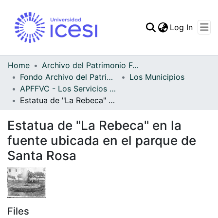
(curren
Log In
Communities & Collec
All of DSpace
Home
Archivo del Patrimonio Fotográfico y Fílmico del Valle del Cauca
Fondo Archivo del Patrimonio Fotográfico y Fílmico del Valle del Cauca
Los Municipios
Statistics
APFFVC - Los Servicios Públicos - Patrimonial
Estatua de "La Rebeca" en la fuente ubicada en el parque de Santa Rosa
Estatua de "La Rebeca" en la
fuente ubicada en el parque de
Santa Rosa
Files