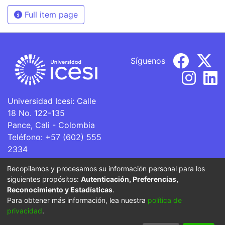
Full item page
Síguenos
Universidad Icesi: Calle
18 No. 122-135
Pance, Cali - Colombia
Teléfono: +57 (602) 555
2334
ventanillaunica@icesi.edu.co
Recopilamos y procesamos su información personal para los
siguientes propósitos:
Autenticación, Preferencias,
La Universidad Icesi es una Institución de Educación
Reconocimiento y Estadísticas
.
Superior que se encuentra sujeta a inspección y vigilancia
Para obtener más información, lea nuestra
política de
por parte del Ministerio de Educación Nacional.
privacidad
.