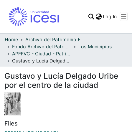
(curren
Log In
Communities & Collec
All of DSpace
Home
Archivo del Patrimonio Fotográfico y Fílmico del Valle del Cauca
Fondo Archivo del Patrimonio Fotográfico y Fílmico del Valle del Cauca
Los Municipios
Statistics
APFFVC - Ciudad - Patrimonial
Gustavo y Lucía Delgado Uribe por el centro de la ciudad
Gustavo y Lucía Delgado Uribe
por el centro de la ciudad
Files