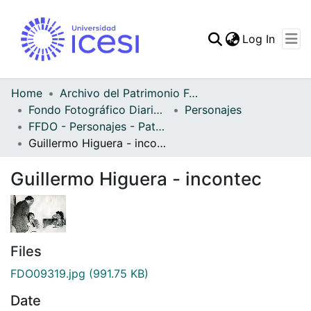
(curren
Log In
Communities & Collec
All of DSpace
Home
Archivo del Patrimonio Fotográfico y Fílmico del Valle del Cauca
Fondo Fotográfico Diario Occidente
Personajes
Statistics
FFDO - Personajes - Patrimonial
Guillermo Higuera - incontec
Guillermo Higuera - incontec
Files
FDO09319.jpg
(991.75 KB)
Date